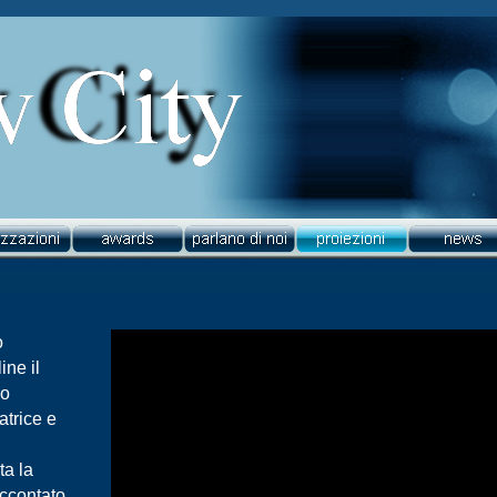
o
ine il
no
atrice e
ta la
accontato