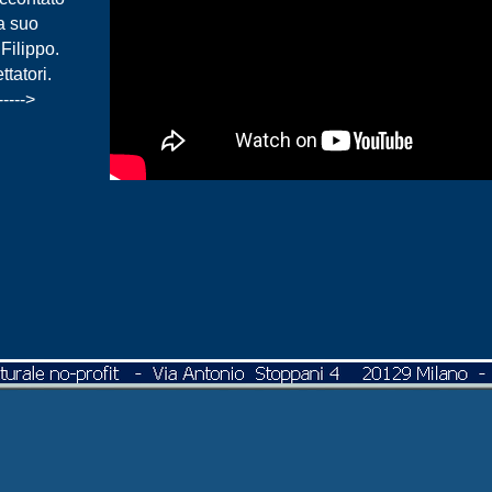
a suo
Filippo.
ttatori.
-
-
-
-
-
>