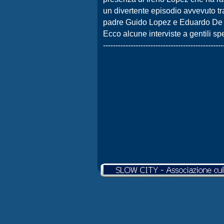
un divertente episodio avvevuto tr
padre Guido Lopez e Eduardo De 
Ecco alcune interviste a gentili spe
-
-
-
-
-
-
-
-
-
-
-
-
-
-
-
-
-
-
-
-
-
-
-
-
-
-
-
-
-
-
-
-
-
-
-
-
-
-
-
-
-
-
-
-
-
-
-
-